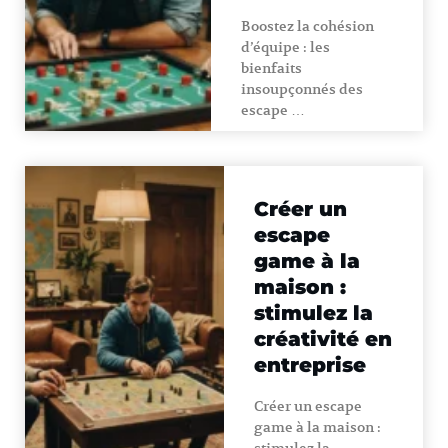
Boostez la cohésion
d’équipe : les
bienfaits
insoupçonnés des
escape …
Créer un
escape
game à la
maison :
stimulez la
créativité en
entreprise
Créer un escape
game à la maison :