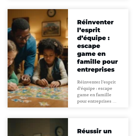
Réinventer
l’esprit
d’équipe :
escape
game en
famille pour
entreprises
Réinventer l’esprit
d’équipe : escape
game en famille
pour entreprises …
Réussir un