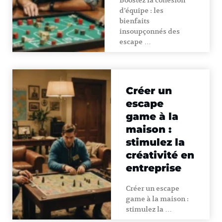
Boostez la cohésion
d’équipe : les
bienfaits
insoupçonnés des
escape …
Créer un
escape
game à la
maison :
stimulez la
créativité en
entreprise
Créer un escape
game à la maison :
stimulez la …