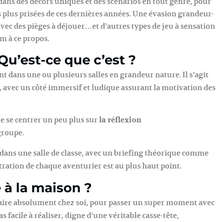
dans des décors uniques et des scénarios en tout genre, pour
s les plus prisées de ces dernières années. Une évasion grandeur-
vec des pièges à déjouer…et d’autres types de jeu à sensation
om à ce propos.
u’est-ce que c’est ?
t dans une ou plusieurs salles en grandeur nature. Il s’agit
 avec un côté immersif et ludique assurant la motivation des
de se centrer un peu plus sur
la réflexion
groupe.
dans une salle de classe, avec un briefing théorique comme
ration de chaque aventurier est au plus haut point.
à la maison ?
aire absolument chez soi, pour passer un super moment avec
as facile à réaliser, digne d’une véritable casse-tête,