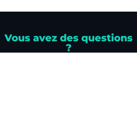
Vous avez des questions
?
Rendez-vous sur notre page de contact
pour toutes questions.
Nous ferons notre possible pour revenir
vers vous au plus vite.
CONTACTEZ-NOUS