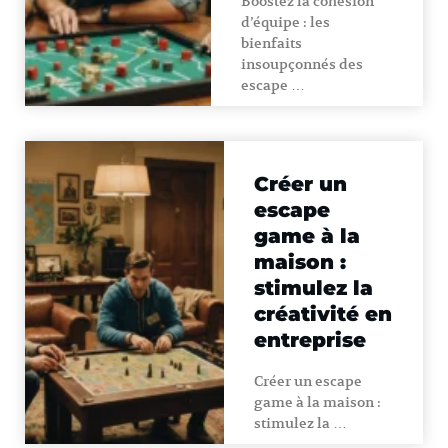
Boostez la cohésion
d’équipe : les
bienfaits
insoupçonnés des
escape …
Créer un
escape
game à la
maison :
stimulez la
créativité en
entreprise
Créer un escape
game à la maison :
stimulez la …