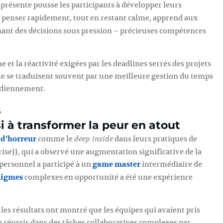
présente pousse les participants à développer leurs
de penser rapidement, tout en restant calme, apprend aux
renant des décisions sous pression – précieuses compétences
 et la réactivité exigées par les deadlines serrés des projets
me se traduisent souvent par une meilleure gestion du temps
tidiennement.
s
i à transformer la peur en atout
d’horreur
comme le
dans leurs pratiques de
deep inside
ise}}, qui a observé une augmentation significative de la
 personnel a participé à un
game master
intermédiaire de
nigmes
complexes en opportunité a été une expérience
les résultats ont montré que les équipes qui avaient pris
e réussir dans des tâches collaboratives complexes par