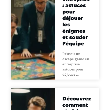
: astuces
pour
déjouer
les
énigmes
et souder
l’équipe
Réussir un
escape game en
entreprise :
astuces pour
déjouer …
Découvrez
comment